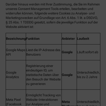
Darüber hinaus werden mit Ihrer Zustimmung, die Sie im Rahmen
unseres Consent Management Tools erteilen, bearbeiten und
widerrufen können, folgende weitere Cookies zu Analyse- und
Marketingzwecken auf Grundlage von Art. 6 Abs. 1 lit. a DSGVO,
§ 25 Abs. 1 TDDDG gesetzt, sofern die jeweilige Funktion auf der
Website aktiviert ist:
Bezeichnung
Funktion
Anbieter
Laufzeit
Google Maps
Liest die IP-Adresse des
Google
Läuft sofort ab
API
Benutzers
Registrierung einer
eindeutigen ID, um
Google
Unterschiedlich,
statistische Daten über
Google
Analytics
bis zu 2 Jahre
den Besuch der Website
zu generieren
Ermöglicht Tracking von
Meta Pixel
Website-Interaktionen
Meta
Unterschiedlich,
(Facebook
zur Analyse und