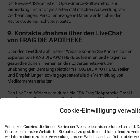
Der Revive-AdServer ist ein Open-Source-Softwaretool zur
Einbindung und anonymisierten statistischen Auswertung von
Werbeanzeigen. Personenbezogene Daten werden über den
Revive-AdServer nicht verarbeitet.
9.
Kontaktaufnahme über den LiveChat
von FRAG DIE APOTHEKE
Über den LiveChat auf unserer Website können Sie Kontakt zu den
Experten von FRAG DIE APOTHEKE aufnehmen und Fragen zu
gesundheitlichen Themen an das Expertennetzwerk der
unabhängigen Beratungsplattform FRAG DIE APOTHEKE stellen
und Empfehlungen sowie gegebenenfalls die Vermittlung von
Medikamenten erhalten.
Das LiveChat-Widget wird durch die FDA FragDieApotheke GmbH
bereitgestellt. Die technische Bereitstellung des Widgets erfolgt
durch den Subdienstleister Text, Inc. (101 Arch Street, 8th Floor,
Cookie-Einwilligung verwalt
Boston MA 02110, USA, im Folgenden „LiveChat“), der im
Auftrag von FRAG DIE APOTHEKE handelt. Wir selbst haben kein
Vertragsverhältnis mit der Text, Inc.
Wir setzen Cookies, die für den Betrieb der Website technisch erforderlich sind.
Cookies, um unsere Website für Sie optimal zu gestalten und fortlaufend zu ver
LiveChat verwendet funktionale Cookies.
wir Informationen zu Ihrer Verwendung unserer Website auch an Drittanbieter wei