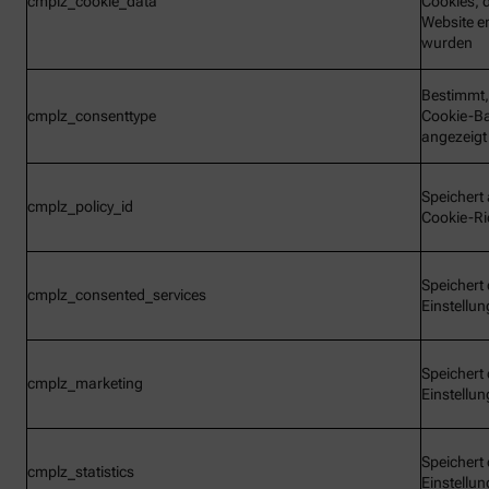
cmplz_cookie_data
Cookies, d
Website e
wurden
Bestimmt,
cmplz_consenttype
Cookie-B
angezeigt
Speichert 
cmplz_policy_id
Cookie-Ric
Speichert 
cmplz_consented_services
Einstellu
Speichert 
cmplz_marketing
Einstellu
Speichert 
cmplz_statistics
Einstellu