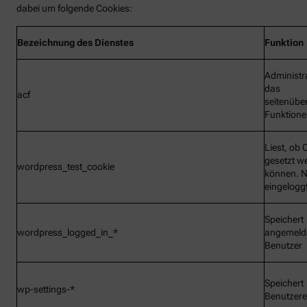
dabei um folgende Cookies:
Bezeichnung
des Dienstes
Funktion
Administr
das
acf
seitenübe
Funktionen
Liest, ob 
gesetzt w
wordpress_test_cookie
können. N
eingelogg
Speichert
wordpress_logged_in_*
angemeld
Benutzer
Speichert
wp-settings-*
Benutzere