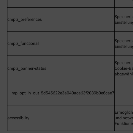
Speichert 
cmplz_preferences
Einstellu
Speichert 
cmplz_functional
Einstellu
Speichert
cmplz_banner-status
Cookie-B
abgewähl
__mp_opt_in_out_5d545622e3a040aca63f2089b0e6cae7
Ermöglic
accessibility
und notw
Funktion