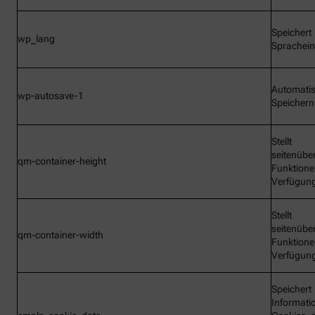
Speichert
wp_lang
Sprachein
Automati
wp-autosave-1
Speichern
Stellt
seitenübe
qm-container-height
Funktione
Verfügun
Stellt
seitenübe
qm-container-width
Funktione
Verfügun
Speichert
Informati