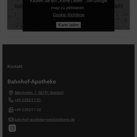
Klicken Sie auf „Karte Laden“, um Google
Bahnhof-Apotheke, Bahnhofstr. 7, 58791 Werdohl
map zu aktivieren.
Cookie-Richtlinie
Karte laden
Kontakt
Bahnhof-Apotheke
Bahnhofstr. 7
,
58791
Werdohl
+49-2392/17 01
+49-2392/17 02
bahnhof-apotheke-werdohl@gmx.de