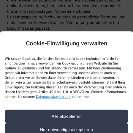
um Ihre Gesundheit und Ihr Wohlbefinden. Unser Ziel ist es, Sie
optimal zu versorgen, betreuen und beraten und das individuell
und in allen Lebenslagen. Neben einem breiten
Leistungsspektrum, fachkundiger und persönlicher Beratung und
umfassendem Service ist unsere Versorgung individuell an Ihre
Bedürfnisse angepasst.
Nutzen Sie unsere Kompetenz nicht nur vor Ort, sondern auch
Cookie-Einwilligung verwalten
online. So sparen Sie doppelte Wege und profitieren von
exklusiven Angeboten.
Wir setzen Cookies, die für den Betrieb der Website technisch erforderlich
Wir freuen uns auf Ihren Besuch!
sind. Darüber hinaus verwenden wir Cookies, um unsere Website für Sie
optimal zu gestalten und fortlaufend zu verbessern. Mit Ihrer Zustimmung
geben wir Informationen zu Ihrer Verwendung unserer Website auch an
Wir sind für Sie da – vor Ort und digital
Drittanbieter weiter. Soweit dabei Daten in Ländern verarbeitet werden, in
denen kein angemessenes Datenschutzniveau besteht, stimmen Sie mit Ihrer
Einwilligung zur Nutzung dieser Dienste auch der Verarbeitung Ihrer Daten in
Unsere Apotheke steht nicht nur als vertrauenswürdiger Ort in
diesen Ländern gem. Artikel 49 Abs. 1 lit. a DSGVO zu. Weitere Informationen
Ihrer Nachbarschaft, sondern auch als digitaler Begleiter zur
können Sie unserer
Datenschutzerklärung
entnehmen.
Verfügung. Vor Ort bieten wir Ihnen eine persönliche Beratung
und Betreuung an. Online stehen wir Ihnen mit derselben
Expertise und Fürsorge zur Verfügung. In beiden Dimensionen,
Alle akzeptieren
physisch und digital, bleiben wir Ihr verlässlicher Partner in allen
Gesundheitsfragen.
Nur notwendige akzeptieren